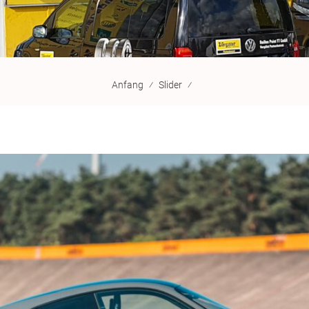
Anfang
⁄
Slider
⁄