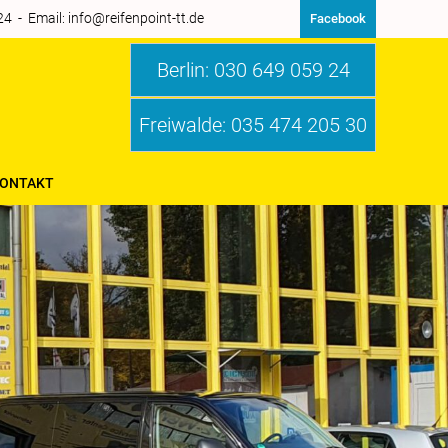
 - Email: info@reifenpoint-tt.de
Facebook
Reifenpoint-tt
Berlin: 030 649 059 24
Freiwalde: 035 474 205 30
ONTAKT