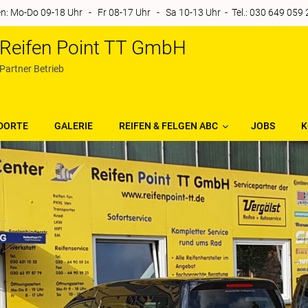
: Mo-Do 09-18 Uhr - Fr 08-17 Uhr - Sa 10-13 Uhr - Tel.: 030 649 059 24
Reifen Point TT GmbH
Partner Betrieb
DORTE
GALERIE
REIFEN & FELGEN ABC
JOBS
K