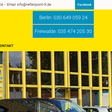
 - Email: info@reifenpoint-tt.de
Facebook
Reifenpoint-tt
Berlin: 030 649 059 24
Freiwalde: 035 474 205 30
ONTAKT