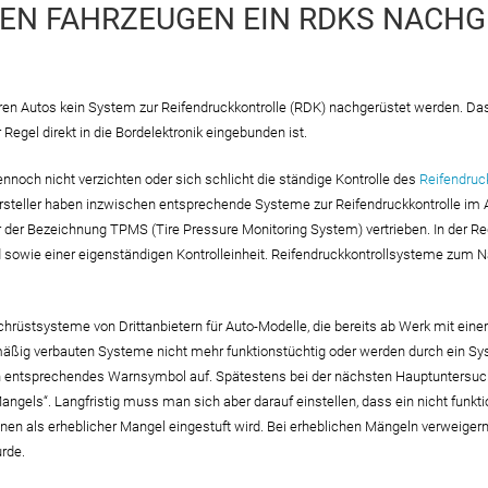
REN FAHRZEUGEN EIN RDKS NACH
ren Autos kein System zur Reifendruckkontrolle (RDK) nachgerüstet werden. Da
egel direkt in die Bordelektronik eingebunden ist.
nnoch nicht verzichten oder sich schlicht die ständige Kontrolle des
Reifendru
ersteller haben inzwischen entsprechende Systeme zur Reifendruckkontrolle i
 der Bezeichnung TPMS (Tire Pressure Monitoring System) vertrieben. In der 
d sowie einer eigenständigen Kontrolleinheit. Reifendruckkontrollsysteme zum
hrüstsysteme von Drittanbietern für Auto-Modelle, die bereits ab Werk mit ein
nmäßig verbauten Systeme nicht mehr funktionstüchtig oder werden durch ein S
ein entsprechendes Warnsymbol auf. Spätestens bei der nächsten Hauptuntersu
angels“. Langfristig muss man sich aber darauf einstellen, dass ein nicht funk
nen als erheblicher Mangel eingestuft wird. Bei erheblichen Mängeln verweigern d
rde.