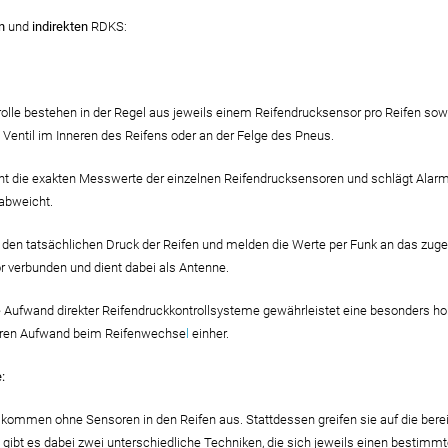
en
und
indirekten
RDKS:
olle bestehen in der Regel aus jeweils einem Reifendrucksensor pro Reifen sow
entil im Inneren des Reifens oder an der Felge des Pneus.
nt die exakten Messwerte der einzelnen Reifendrucksensoren und schlägt Alarm
abweicht.
den tatsächlichen Druck der Reifen und melden die Werte per Funk an das zugehö
r verbunden und dient dabei als Antenne.
 Aufwand direkter Reifendruckkontrollsysteme gewährleistet eine besonders h
eren Aufwand beim Reifenwechse
l
einher.
:
e kommen ohne Sensoren in den Reifen aus. Stattdessen greifen sie auf die be
bt es dabei zwei unterschiedliche Techniken, die sich jeweils einen bestimmte