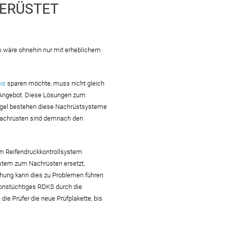
GERÜSTET
s wäre ohnehin nur mit erheblichem
cks
sparen möchte, muss nicht gleich
m Angebot. Diese Lösungen zum
Regel bestehen diese Nachrüstsysteme
 Nachrüsten sind demnach den
em Reifendruckkontrollsystem
ystem zum Nachrüsten ersetzt,
chung kann dies zu Problemen führen
tionstüchtiges RDKS durch die
ie Prüfer die neue Prüfplakette, bis