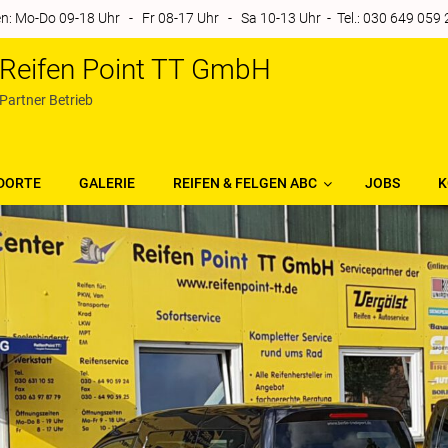
: Mo-Do 09-18 Uhr - Fr 08-17 Uhr - Sa 10-13 Uhr - Tel.: 030 649 059 24
Reifen Point TT GmbH
Partner Betrieb
DORTE
GALERIE
REIFEN & FELGEN ABC
JOBS
K