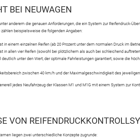
CHT BEI NEUWAGEN
unter anderem die genauen Anforderungen, die ein System zur Reifendruck-Über
 zählen beispielsweise die folgenden Angaben:
st in einem einzelnen Reifen (ab 20 Prozent unter dem normalen Druck im Betri
st in allen vier Reifen (sowohl bei plötzlichem als auch bei schleichend auftret
l deutlich unter den Wert, der optimale Fahrleistungen garantiert, sowie die hö
tsbereich zwischen 40 km/h und der Maximalgeschwindigkeit des jeweiligen 
nerell jedes Neufahrzeug der Klassen M1 und M1G mit einem System zur Kontr
SE VON REIFENDRUCKKONTROLLS
temen liegen zwei unterschiedliche Konzepte zugrunde: