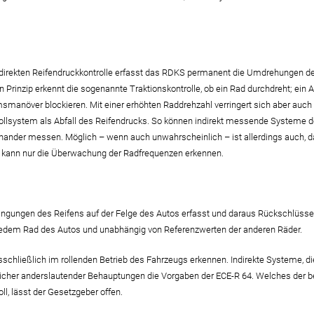
ndirekten Reifendruckkontrolle erfasst das RDKS permanent die Umdrehungen der
 Prinzip erkennt die sogenannte Traktionskontrolle, ob ein Rad durchdreht; ein 
msmanöver blockieren. Mit einer erhöhten Raddrehzahl verringert sich aber au
rollsystem als Abfall des Reifendrucks. So können indirekt messende Systeme 
inander messen. Möglich – wenn auch unwahrscheinlich – ist allerdings auch, da
all kann nur die Überwachung der Radfrequenzen erkennen.
ngungen des Reifens auf der Felge des Autos erfasst und daraus Rückschlüsse 
n jedem Rad des Autos und unabhängig von Referenzwerten der anderen Räder.
sschließlich im rollenden Betrieb des Fahrzeugs erkennen. Indirekte Systeme, di
reicher anderslautender Behauptungen die Vorgaben der ECE-R 64. Welches der 
l, lässt der Gesetzgeber offen.