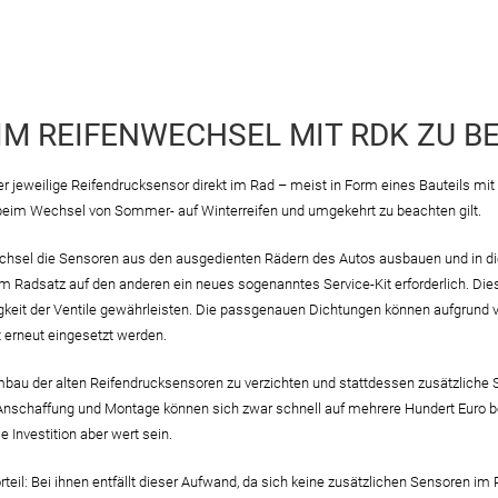
EIM REIFENWECHSEL MIT RDK ZU 
r jeweilige Reifendrucksensor direkt im Rad – meist in Form eines Bauteils mit
 beim Wechsel von Sommer- auf Winterreifen und umgekehrt zu beachten gilt.
echsel die Sensoren aus den ausgedienten Rädern des Autos ausbauen und in di
 Radsatz auf den anderen ein neues sogenanntes Service-Kit erforderlich. Die
keit der Ventile gewährleisten. Die passgenauen Dichtungen können aufgrund 
erneut eingesetzt werden.
mbau der alten Reifendrucksensoren zu verzichten und stattdessen zusätzliche 
 Anschaffung und Montage können sich zwar schnell auf mehrere Hundert Euro b
e Investition aber wert sein.
orteil: Bei ihnen entfällt dieser Aufwand, da sich keine zusätzlichen Sensoren i