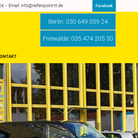
 - Email: info@reifenpoint-tt.de
Facebook
Reifenpoint-tt
Berlin: 030 649 059 24
Freiwalde: 035 474 205 30
ONTAKT