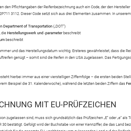
ben den Pflichtangaben der Reifenbezeichnung auch ein Code, der den Herstelle
P711 3112. Dieser Code setzt sich aus drei Elementen zusammen. In unserem 
n Department of Transportation
(„DOT“)
 die
Herstellungswerk und -parameter
beschreibt
tum
beschreibt
-Nummer und das Herstellungsdatum wichtig. Ersteres gewährleistet, dass die 
ftreifen genügt – somit sind die Reifen in den USA zugelassen. Das Fertigung
teht hierbei immer aus einer vierstelligen Ziffernfolge – die ersten beiden Ste
serem Beispiel die 31. Kalenderwoche), während die letzten beiden Ziffern das
Fe
CHNUNG MIT EU-PRÜFZEICHEN
nion zugelassen sind, muss sich grundsätzlich das Prüfzeichen „E“ oder „e“ als T
 30 bestätigt. Gefolgt wird der Buchstabe von einer Kennziffer, die das Land be