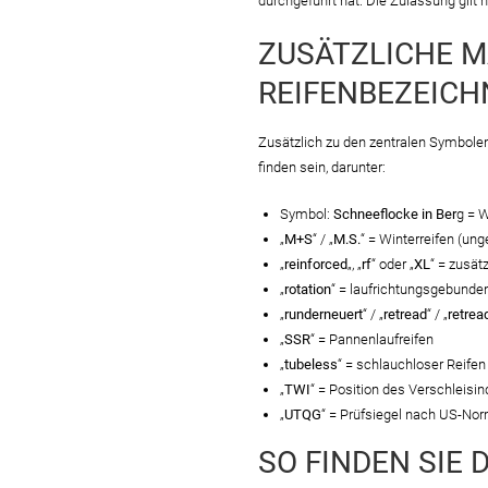
durchgeführt hat. Die Zulassung gilt
ZUSÄTZLICHE M
REIFENBEZEIC
Zusätzlich zu den zentralen Symbole
finden sein, darunter:
Symbol:
Schneeflocke in Ber
g = W
„
M+S
“ / „
M.S.
“ = Winterreifen (ung
„
reinforced
„, „
rf
“ oder „
XL
“ = zusät
„
rotation
“ = laufrichtungsgebunde
„
runderneuert
“ / „
retread
“ / „
retrea
„
SSR
“ = Pannenlaufreifen
„
tubeless
“ = schlauchloser Reifen
„
TWI
“ = Position des Verschleisin
„
UTQG
“ = Prüfsiegel nach US-N
SO FINDEN SIE 