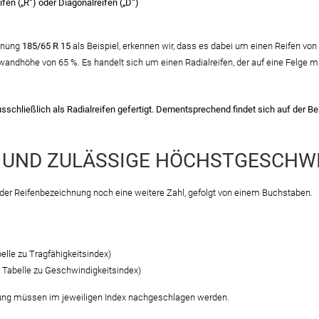
fen („R“) oder Diagonalreifen („D“)
chnung
185/65 R 15
als Beispiel, erkennen wir, dass es dabei um einen Reifen v
nwandhöhe von 65 %. Es handelt sich um einen Radialreifen, der auf eine Felge 
sschließlich als Radialreifen gefertigt. Dementsprechend findet sich auf der 
 UND ZULÄSSIGE HÖCHSTGESCHWI
der Reifenbezeichnung noch eine weitere Zahl, gefolgt von einem Buchstaben.
elle zu Tragfähigkeitsindex)
 Tabelle zu Geschwindigkeitsindex)
ung müssen im jeweiligen Index nachgeschlagen werden.