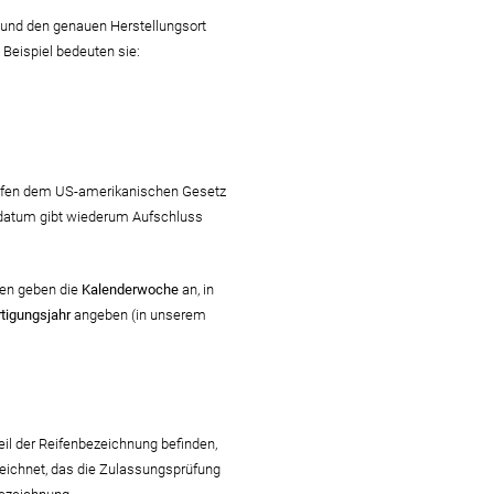
r und den genauen Herstellungsort
Beispiel bedeuten sie:
Reifen dem US-amerikanischen Gesetz
sdatum gibt wiederum Aufschluss
llen geben die
Kalenderwoche
an, in
rtigungsjahr
angeben (in unserem
eil der Reifenbezeichnung befinden,
zeichnet, das die Zulassungsprüfung