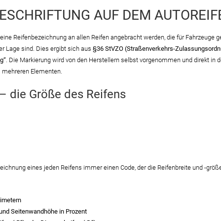
BESCHRIFTUNG AUF DEM AUTOREIF
eine Reifenbezeichnung an allen Reifen angebracht werden, die für Fahrzeuge ge
r Lage sind. Dies ergibt sich aus
§36 StVZO (Straßenverkehrs-Zulassungsordn
ng“
. Die Markierung wird von den Herstellern selbst vorgenommen und direkt in 
s mehreren Elementen.
– die Größe des Reifens
eichnung eines jeden Reifens immer einen Code, der die Reifenbreite und -größe 
limetern
 und Seitenwandhöhe in Prozent