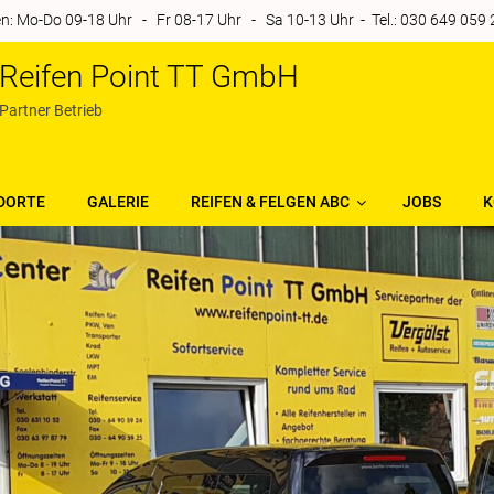
: Mo-Do 09-18 Uhr - Fr 08-17 Uhr - Sa 10-13 Uhr - Tel.: 030 649 059 24
Reifen Point TT GmbH
Partner Betrieb
DORTE
GALERIE
REIFEN & FELGEN ABC
JOBS
K