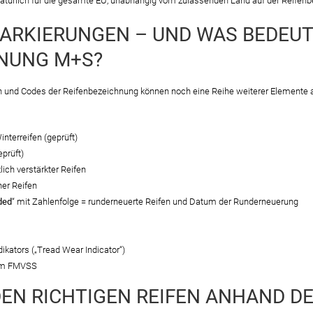
 natürlich für die gesamte EU, unabhängig vom zulassenden Land auf der Reifen
ARKIERUNGEN – UND WAS BEDEUT
HNUNG M+S?
n und Codes der Reifenbezeichnung können noch eine Reihe weiterer Elemente 
interreifen (geprüft)
eprüft)
zlich verstärkter Reifen
ner Reifen
ded
“ mit Zahlenfolge = runderneuerte Reifen und Datum der Runderneuerung
dikators („Tread Wear Indicator“)
orm FMVSS
DEN RICHTIGEN REIFEN ANHAND D