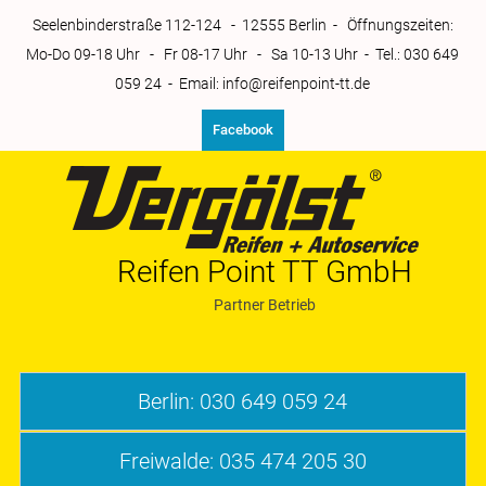
Zum
Seelenbinderstraße 112-124 - 12555 Berlin - Öffnungszeiten:
Inhalt
Mo-Do 09-18 Uhr - Fr 08-17 Uhr - Sa 10-13 Uhr - Tel.: 030 649
springen
059 24 - Email: info@reifenpoint-tt.de
Facebook
Reifen Point TT GmbH
Partner Betrieb
Reifenpoint-tt
Berlin: 030 649 059 24
Freiwalde: 035 474 205 30