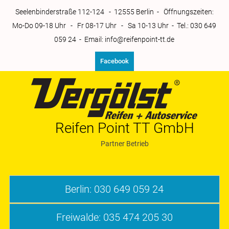
Zum
Seelenbinderstraße 112-124 - 12555 Berlin - Öffnungszeiten:
Inhalt
Mo-Do 09-18 Uhr - Fr 08-17 Uhr - Sa 10-13 Uhr - Tel.: 030 649
springen
059 24 - Email: info@reifenpoint-tt.de
Facebook
Reifen Point TT GmbH
Partner Betrieb
Reifenpoint-tt
Berlin: 030 649 059 24
Freiwalde: 035 474 205 30