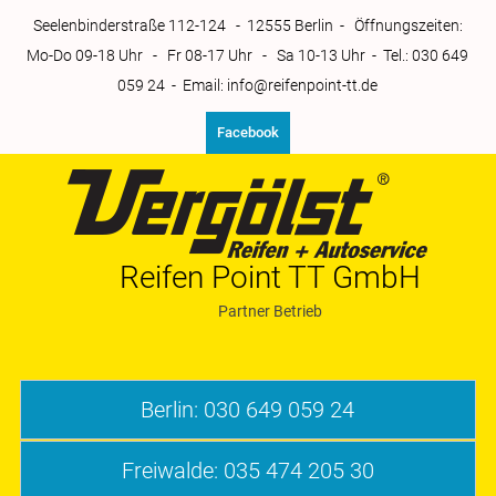
Zum
Seelenbinderstraße 112-124 - 12555 Berlin - Öffnungszeiten:
Inhalt
Mo-Do 09-18 Uhr - Fr 08-17 Uhr - Sa 10-13 Uhr - Tel.: 030 649
springen
059 24 - Email: info@reifenpoint-tt.de
Facebook
Reifen Point TT GmbH
Partner Betrieb
Reifenpoint-tt
Berlin: 030 649 059 24
Freiwalde: 035 474 205 30